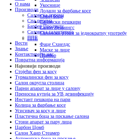
О нама
Укоснице
Производи
Додаци за фарбање косе
Салонска опрема
Спреј боце
Спа опрема
Салонски пешкири
Барбер Продуцтс
Салон Веарингс
Салонска галантерија
Салонски ртови за једнократну употребу
ППЕ
ППЕ
Вести
Фаце Схиелдс
Знање
Маске за лице
Контактирајте нас
Прибор
Повратна информација
Најновији производи
Стојећи фен за косу
Турмалински фен за косу
Салон округла столица
Парни апарат за лице у салону
Преносна кутија за УВ дезинфекцију
Инстант пешкира на пари
Колица за фарбање косе
Усисивач за косу и лице
Пластична боца за прскање салона
Стони апарат за пару лица
Царбон Цомб
Салон Хаир Стеамер
Аутоматска боца за прскање