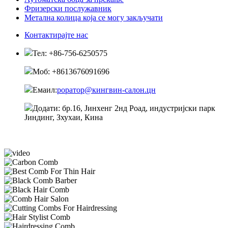
Фризерски послужавник
Метална колица која се могу закључати
Контактирајте нас
Тел: +86-756-6250575
Моб: +8613676091696
Емаил:
роратор@кингвин-салон.цн
Додати: бр.16, Јинхенг 2нд Роад, индустријски парк
Јиндинг, Зхухаи, Кина