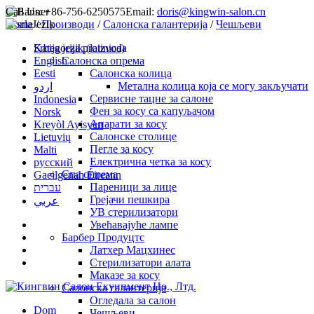
Call Us:
+86-756-6250575
Email:
doris@kingwin-salon.cn
Home
Jezik
/
Производи
/
Салонска галантерија
/
Чешљеви
Srbija jezik (latinica)
Kategorija proizvoda
English
Салонска опрема
Eesti
Салонска колица
Метална колица која се могу закључати
اردو
Сервисне тацне за салоне
Indonesia
Фен за косу са капуљачом
Norsk
Апарати за косу
Kreyòl Ayisyen
Салонске столице
Lietuvių
Пегле за косу
Malti
Електрична четка за косу
русский
Спа опрема
Gaeilgenah Éireann
Пареници за лице
עברית
Грејачи пешкира
عربي
УВ стерилизатори
Увећавајуће лампе
Барбер Продуцтс
Латхер Мацхинес
Стерилизатори алата
Маказе за косу
Салонска галантерија
Огледала за салон
Dom
Чешљеви