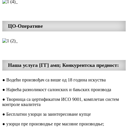
ЦО-Оперативе
Наша услуга [ГГ] амп; Конкурентска предност:
● Водећи произвођач са више од 18 година искуства
● Највећа разноликост салонских и бањских производа
● Творница са цертификатом ИСО 9001, комплетан систем
контроле квалитета
● Бесплатни узорци за заинтересоване купце
● узорци пре производње пре масовне производње;