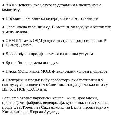
● АКЛ инспекцијске услуге са детаљним извештајима о
квалитету
● Поуздано паковање од материјала високог стандарда
● Ограничена гаранција од 12 месеци, укључујући бесплатну
замену делова.
● ОЕМ [ГГ] амп; ОДМ услуге од стране професионалног Р
[ГГ] амп; Д тима
● Добро обучен продајни тим са одличним услугама
● Брза и благовремена испорука
● Ниска МОК, ниска МОВ, флексибилни услови и одредбе
● Електрични предмети су лабораторијски тестирани и у
складу су са различитим обавезним стандардима као што су
ЦЕ, УЛ, ПСЕ, САСО итд.
Popularne oznake: карбонски чешаљ, Кина, добављачи,
произвођачи, фабрика, велепродаја, куповина, цена, окл, на
продају, за Л'ореал, за Сцхварзкопф, за Велла, произведено у
Кини, фабрика Л'ореал Аудитед