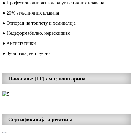
● Професионални чешаљ од угљеничних влакана
● 20% угљеничних влакана
● Отпоран на топлоту и хемикалије
● Недеформабилно, нераскидиво
● Антистатички
● Зуби извађени ручно
Паковање [ГГ] амп; поштарина
Сертификација и ревизија