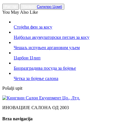
Par: ne
Sledeći:
Силкпро Цомб
You May Also Like
Стојећи фен за косу
Најбољи акумулаторски пеглач за косу
Чешаљ испуњен аргановим уљем
Царбон Цлип
Биоразградива посуда за бојење
Четка за бојење салона
Pošalji upit
ИНОВАЦИЈЕ САЛОНА ОД 2003
Brza navigacija