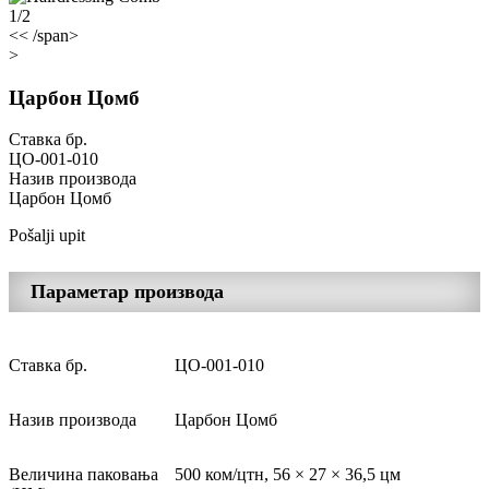
1/2
<< /span>
>
Царбон Цомб
Ставка бр.
ЦО-001-010
Назив производа
Царбон Цомб
Pošalji upit
Параметар производа
Ставка бр.
ЦО-001-010
Назив производа
Царбон Цомб
Величина паковања
500 ком/цтн, 56 × 27 × 36,5 цм