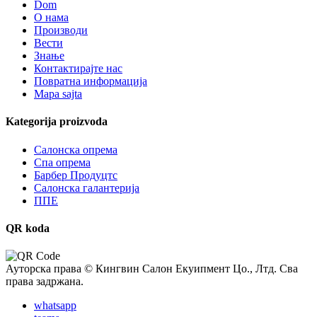
Dom
О нама
Производи
Вести
Знање
Контактирајте нас
Повратна информација
Mapa sajta
Kategorija proizvoda
Салонска опрема
Спа опрема
Барбер Продуцтс
Салонска галантерија
ППЕ
QR koda
Ауторска права © Кингвин Салон Екуипмент Цо., Лтд. Сва
права задржана.
whatsapp