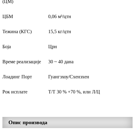
(ЦМ)
ЦБМ
0,06 м³/цтн
Тежина (КГС)
15,5 кг/цтн
Боја
Црн
Време реализације
30 ~ 40 дана
Лоадинг Порт
Гуангзхоу/Схензхен
Рок исплате
Т/Т 30 % +70 %, или Л/Ц
Опис производа